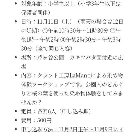
対象年齢：小学生以上（小学3年生以下は
保護者同伴）
日時：11月11日（土）（雨天の場合は12日
に延期）①午前10時30分～11時30分 ②午
後1時～午後2時 ③午後2時30分～午後3時
30分（全て同じ内容）
場所：芹ヶ谷公園　カキツバタ園付近の広
場
内容：クラフト工房LaManoによる染め物
体験ワークショップです。公園内のどんぐ
りと桜の葉を使った染め物体験をしてみま
せんか？
定員：各回6人（申し込み順）
費用：500円
申し込み方法：11月2日正午～11月9日にイ