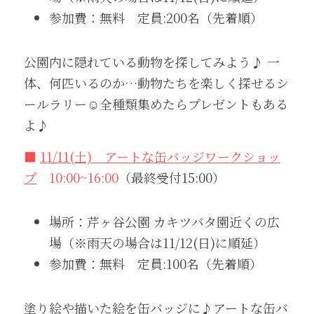
参加費：無料　定員:200名（先着順）
公園内に隠れている動物を探してみよう♪ 一
体、何匹いるのか…動物たちを楽しく探せるシ
ールラリー☺️全種類集めたらプレゼントもある
よ♪
■ 
11/11(土)　アートな缶バッジワークショッ
プ
　10:00~16:00
（最終受付15:00）
場所：芹ヶ谷公園 カキツバタ園近くの広
場（※雨天の場合は11/12(日)に順延）
参加費：無料　定員:100名（先着順）
塗り絵や描いた絵を缶バッジに♪アートな缶バ