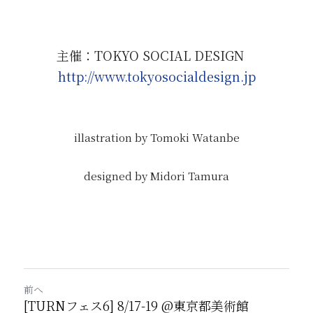
主催：TOKYO SOCIAL DESIGN　
http://www.tokyosocialdesign.jp
illastration by Tomoki Watanbe
designed by Midori Tamura
前へ
[TURNフェス6] 8/17-19 @東京都美術館