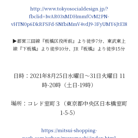
http://www.tokyosocialdesign.jp/?
fbclid=IwAR03xMDHmmfCvM2PN-
vHTN0p6DkRFSFd-SNfbiMmV4vdJ9-3FyUMY6JtEI8
▶都営三田線『板橋区役所前』より徒歩7分、東武東上
線『下板橋』より徒歩10分、JR『板橋』より徒歩15分
日時：2021年8月25日水曜日～31日火曜日 11
時-20時（土日-19時）
場所：コレド室町３（東京都中央区日本橋室町
1-5-5）
https://mitsui-shopping-
park.com/urban/muromachi/index.html