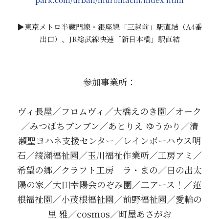
▶東京メトロ半蔵門線・銀座線「三越前」駅直結（A4番
出口）、JR総武線快速「新日本橋」駅直結
参加事業所：
ヴィ長屋／フロムヴィ／大橋えのき園／オーク
／みつばちブンブン／あとりえ ゆうかり／清
瀬聖ヨハネ支援センター／レインボーハウス明
石／綾瀬福祉園／玉川福祉作業所／工房アミ／
希望の郷／クラフト工房　ラ・まの／日の出太
陽の家／大田幸陽会のぞみ園／二アース！／蓮
根福祉園／小茂根福祉園／前野福祉園／愛輪の
里 雅／cosmos／町屋あさがお