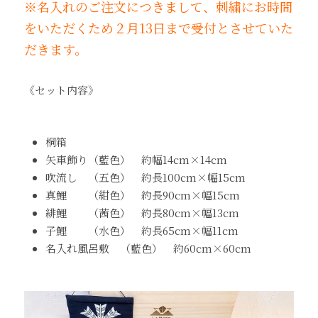
※名入れのご注文につきまして、刺繍にお時間
をいただくため２月13日まで受付とさせていた
だきます。
《セット内容》
桐箱
矢車飾り（藍色）　約幅14cm×14cm
吹流し　（五色）　約長100cm×幅15cm
真鯉　　（紺色）　約長90cm×幅15cm
緋鯉　　（茜色）　約長80cm×幅13cm　
子鯉　　（水色）　約長65cm×幅11cm
名入れ風呂敷　（藍色）　約60cm×60cm