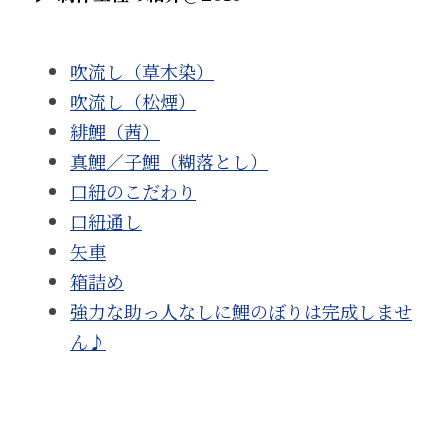
吹流し（草木染）
吹流し（松煙）
緋鯉（茜）
真鯉／子鯉（糊落とし）
口紐のこだわり
口紐通し
矢車
箱詰め
強力な助っ人なしに鯉のぼりは完成しませ
ん♪