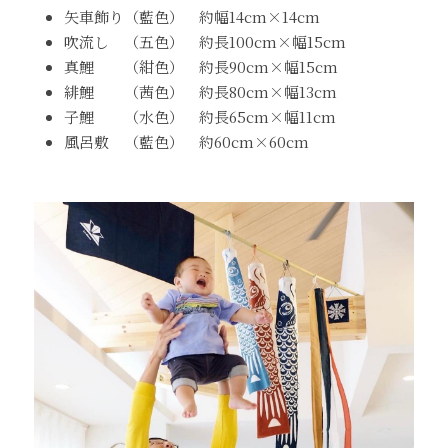
矢車飾り（藍色）　約幅14cm×14cm
吹流し　（五色）　約長100cm×幅15cm
真鯉　　（紺色）　約長90cm×幅15cm
緋鯉　　（茜色）　約長80cm×幅13cm　
子鯉　　（水色）　約長65cm×幅11cm
風呂敷　（藍色）　約60cm×60cm