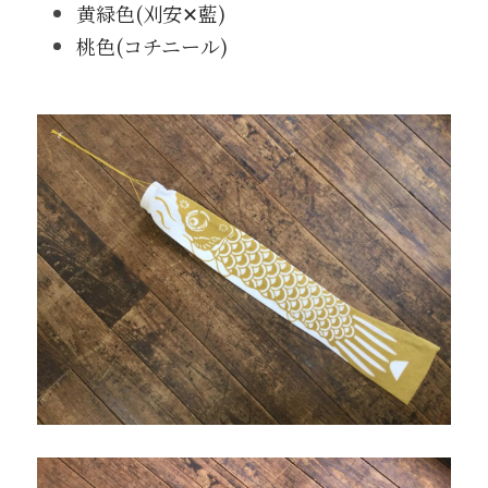
黄緑色(刈安✕藍)
桃色(コチニール)