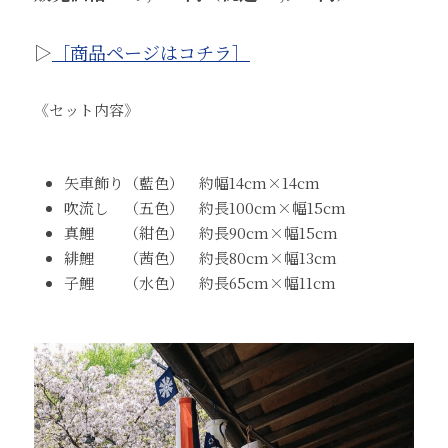
▷
［商品ページはコチラ］
《セット内容》
矢車飾り（藍色）　約幅14cm×14cm
吹流し　（五色）　約長100cm×幅15cm
真鯉　　（紺色）　約長90cm×幅15cm
緋鯉　　（茜色）　約長80cm×幅13cm　
子鯉　　（水色）　約長65cm×幅11cm